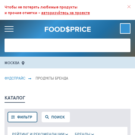
ВСЕ СКИДКИ И ВЫГОДНЫЕ ЦЕНЫ НА ПРОДУКТЫ В МАГАЗИНАХ.
Чтобы не потерять любимые продукты
и прочие отметки -
авторизуйтесь на проекте
БОЛЬШЕ 100 000 ТОВАРОВ. ЕЖЕДНЕВНОЕ ОБНОВЛЕНИЕ ЦЕН.
МОСКВА
ФУДСПРАЙС
ПРОДУКТЫ БРЕНДА
КАТАЛОГ
ФИЛЬТР
ПОИСК
РЕЙТИНГ И РЕКОМЕНДАЦИИ
БРЕНДЫ