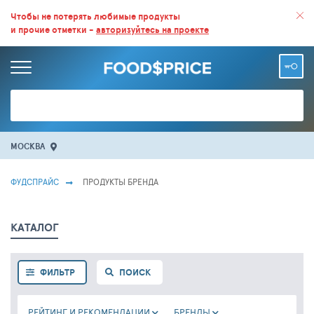
ВСЕ СКИДКИ И ВЫГОДНЫЕ ЦЕНЫ НА ПРОДУКТЫ В МАГАЗИНАХ.
Чтобы не потерять любимые продукты
и прочие отметки -
авторизуйтесь на проекте
БОЛЬШЕ 100 000 ТОВАРОВ. ЕЖЕДНЕВНОЕ ОБНОВЛЕНИЕ ЦЕН.
МОСКВА
ФУДСПРАЙС
ПРОДУКТЫ БРЕНДА
КАТАЛОГ
ФИЛЬТР
ПОИСК
РЕЙТИНГ И РЕКОМЕНДАЦИИ
БРЕНДЫ