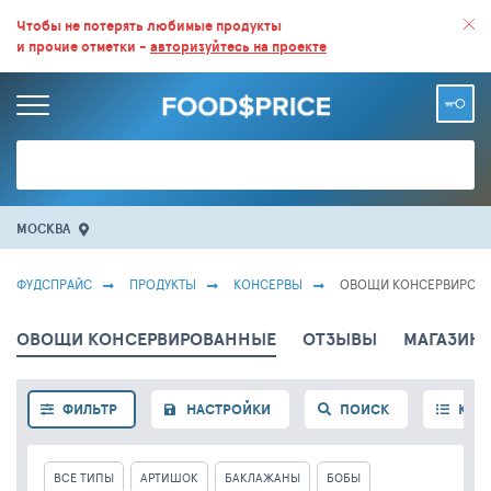
ВСЕ СКИДКИ И ВЫГОДНЫЕ ЦЕНЫ НА ПРОДУКТЫ В МАГАЗИНАХ.
Чтобы не потерять любимые продукты
и прочие отметки -
авторизуйтесь на проекте
БОЛЬШЕ 100 000 ТОВАРОВ. ЕЖЕДНЕВНОЕ ОБНОВЛЕНИЕ ЦЕН.
МОСКВА
ФУДСПРАЙС
ПРОДУКТЫ
КОНСЕРВЫ
ОВОЩИ КОНСЕРВИРОВ
ОВОЩИ КОНСЕРВИРОВАННЫЕ
ОТЗЫВЫ
МАГАЗИН
ФИЛЬТР
НАСТРОЙКИ
ПОИСК
КАТ
ВСЕ ТИПЫ
АРТИШОК
БАКЛАЖАНЫ
БОБЫ