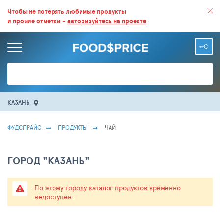
ВСЕ СКИДКИ И ВЫГОДНЫЕ ЦЕНЫ НА ПРОДУКТЫ В МАГАЗИНАХ.
Чтобы не потерять любимые продукты
и прочие отметки -
авторизуйтесь на проекте
БОЛЬШЕ 100 000 ТОВАРОВ. ЕЖЕДНЕВНОЕ ОБНОВЛЕНИЕ ЦЕН.
КАЗАНЬ
ФУДСПРАЙС
ПРОДУКТЫ
ЧАЙ
ГОРОД "КАЗАНЬ"
По этому городу каталог продуктов временно
недоступен.