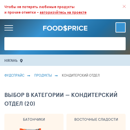
ВСЕ СКИДКИ И ВЫГОДНЫЕ ЦЕНЫ НА ПРОДУКТЫ В МАГАЗИНАХ.
Чтобы не потерять любимые продукты
и прочие отметки -
авторизуйтесь на проекте
БОЛЬШЕ 100 000 ТОВАРОВ. ЕЖЕДНЕВНОЕ ОБНОВЛЕНИЕ ЦЕН.
НЯГАНЬ
ФУДСПРАЙС
ПРОДУКТЫ
КОНДИТЕРСКИЙ ОТДЕЛ
ВЫБОР В КАТЕГОРИИ — КОНДИТЕРСКИЙ
ОТДЕЛ (20)
БАТОНЧИКИ
ВОСТОЧНЫЕ СЛАДОСТИ