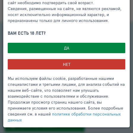
сайт необходимо подтвердить свой возраст.
Сведения, размещенные на сайте, не являются рекламой,
носят исключительно информационный характер, и
предназначены только для личного использования.
ФУДСПРАЙС
ВАМ ЕСТЬ 18 ЛЕТ?
Сравнение цен на продукты в магазинах России
ДА
Стоимость одного и того же товара в разных магазинах может
отличаться в несколько раз. Отслеживать и сравнивать их
НЕТ
вручную невозможно, но и переплачивать больше не нужно!
Сервис FoodsPrice поможет узнать самые выгодные цены на
Мы используем файлы cookie, разработанные нашими
специалистами и третьими лицами, для анализа событий на
интересующие вас продукты в своем городе, формировать
нашем веб-сайте, что позволяет нам улучшать
самые выгодные потребительские корзины и экономить от
взаимодействие с пользователями и обслуживание.
20% до 50% на товарах ежедневного потребления.
Продолжая просмотр страниц нашего сайта, вы
принимаете условия его использования. Более подробные
сведения см. в нашей
политике обработки персональных
ОБРАТНАЯ СВЯЗЬ С ФУДСПРАЙС
данных
ОБРАТНАЯ СВЯЗЬ