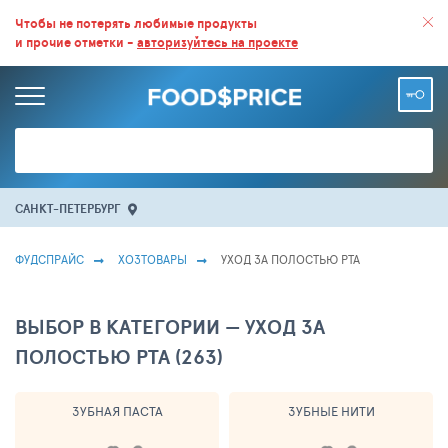
ВСЕ СКИДКИ И ВЫГОДНЫЕ ЦЕНЫ НА ПРОДУКТЫ В МАГАЗИНАХ.
Чтобы не потерять любимые продукты
и прочие отметки -
авторизуйтесь на проекте
БОЛЬШЕ 100 000 ТОВАРОВ. ЕЖЕДНЕВНОЕ ОБНОВЛЕНИЕ ЦЕН.
САНКТ-ПЕТЕРБУРГ
ФУДСПРАЙС
ХОЗТОВАРЫ
УХОД ЗА ПОЛОСТЬЮ РТА
ВЫБОР В КАТЕГОРИИ — УХОД ЗА
ПОЛОСТЬЮ РТА (263)
ЗУБНАЯ ПАСТА
ЗУБНЫЕ НИТИ