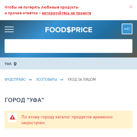
ВСЕ СКИДКИ И ВЫГОДНЫЕ ЦЕНЫ НА ПРОДУКТЫ В МАГАЗИНАХ.
Чтобы не потерять любимые продукты
и прочие отметки -
авторизуйтесь на проекте
БОЛЬШЕ 100 000 ТОВАРОВ. ЕЖЕДНЕВНОЕ ОБНОВЛЕНИЕ ЦЕН.
УФА
ФУДСПРАЙС
ХОЗТОВАРЫ
УХОД ЗА ЛИЦОМ
ГОРОД "УФА"
По этому городу каталог продуктов временно
недоступен.