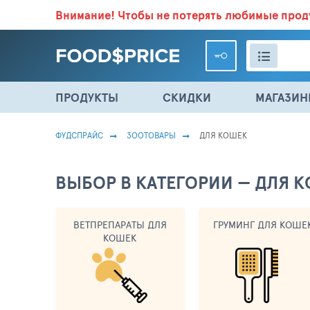
Внимание!
Чтобы не потерять любимые про
ВСЕ СКИДКИ И ВЫГОДНЫЕ ЦЕНЫ НА ПРОДУКТЫ В МА
ПРОДУКТЫ
СКИДКИ
МАГАЗИ
ФУДСПРАЙС
ЗООТОВАРЫ
ДЛЯ КОШЕК
ВЫБОР В КАТЕГОРИИ — ДЛЯ КО
ВЕТПРЕПАРАТЫ ДЛЯ
ГРУМИНГ ДЛЯ КОШЕ
КОШЕК