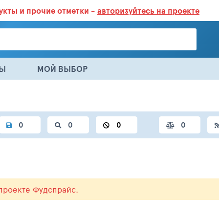
дукты
и прочие отметки -
авторизуйтесь на проекте
ГАЗИНАХ.
БОЛЬШЕ 100 000 ТОВАРОВ. ЕЖЕДНЕВНОЕ ОБНОВЛЕНИЕ 
НЫ
МОЙ ВЫБОР
0
0
0
0
проекте Фудспрайс.