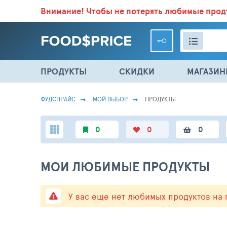
Внимание!
Чтобы не потерять любимые про
ВСЕ СКИДКИ И ВЫГОДНЫЕ ЦЕНЫ НА ПРОДУКТЫ В МА
ПРОДУКТЫ
СКИДКИ
МАГАЗИ
ФУДСПРАЙС
МОЙ ВЫБОР
ПРОДУКТЫ
0
0
0
МОИ ЛЮБИМЫЕ ПРОДУКТЫ
У вас еще нет любимых продуктов на 