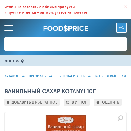
ВСЕ СКИДКИ И ВЫГОДНЫЕ ЦЕНЫ НА ПРОДУКТЫ В МАГАЗИНАХ.
Чтобы не потерять любимые продукты
и прочие отметки -
авторизуйтесь на проекте
БОЛЬШЕ 100 000 ТОВАРОВ. ЕЖЕДНЕВНОЕ ОБНОВЛЕНИЕ ЦЕН.
МОСКВА
КАТАЛОГ
ПРОДУКТЫ
ВЫПЕЧКА И ХЛЕБ
ВСЕ ДЛЯ ВЫПЕЧКИ
ВАНИЛЬНЫЙ САХАР KOTANYI 10Г
ДОБАВИТЬ В ИЗБРАННОЕ
В ИГНОР
ОЦЕНИТЬ