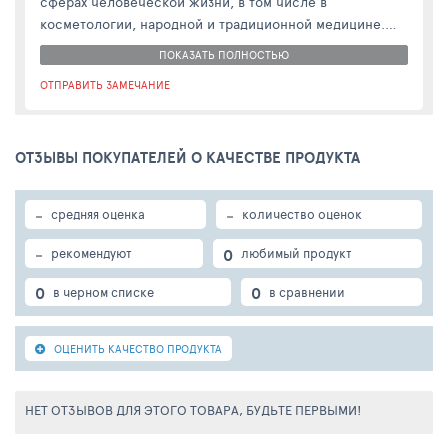
сферах человеческой жизни, в том числе в
косметологии, народной и традиционной медицине.
Для получения ванильного сахара высушенную и
ПОКАЗАТЬ ПОЛНОСТЬЮ
перемолотую в порошок ваниль смешивают с обычным
ОТПРАВИТЬ ЗАМЕЧАНИЕ
сахаром. Состав настаивают несколько суток, а затем
просеивают, получая ароматный и полезный продукт.
Установлено, что влияние аромата ванили действует на
ОТЗЫВЫ ПОКУПАТЕЛЕЙ О КАЧЕСТВЕ ПРОДУКТА
человека аналогично шоколаду, поднимая настроение
и давая жизненную активность.
Состав: сахарная пудра, натуральная ваниль молотая.
-
-
средняя оценка
количество оценок
Пищевая ценность: белки – 2,4 г, углеводы – 90 г.
Энергетическая ценность: 385 ккал.
-
0
рекомендуют
любимый продукт
Хранить в сухом темном месте.
Срок хранения 36 месяцев.
0
0
в черном списке
в сравнении
ОЦЕНИТЬ КАЧЕСТВО ПРОДУКТА
НЕТ ОТЗЫВОВ ДЛЯ ЭТОГО ТОВАРА, БУДЬТЕ ПЕРВЫМИ!