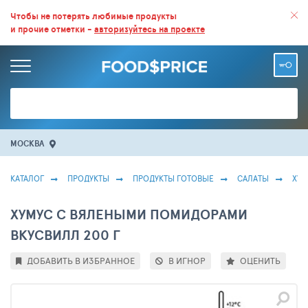
ВСЕ СКИДКИ И ВЫГОДНЫЕ ЦЕНЫ НА ПРОДУКТЫ В МАГАЗИНАХ.
Чтобы не потерять любимые продукты
и прочие отметки -
авторизуйтесь на проекте
БОЛЬШЕ 100 000 ТОВАРОВ. ЕЖЕДНЕВНОЕ ОБНОВЛЕНИЕ ЦЕН.
МОСКВА
КАТАЛОГ
ПРОДУКТЫ
ПРОДУКТЫ ГОТОВЫЕ
САЛАТЫ
ХУМ
ХУМУС С ВЯЛЕНЫМИ ПОМИДОРАМИ
ВКУСВИЛЛ 200 Г
ДОБАВИТЬ В ИЗБРАННОЕ
В ИГНОР
ОЦЕНИТЬ