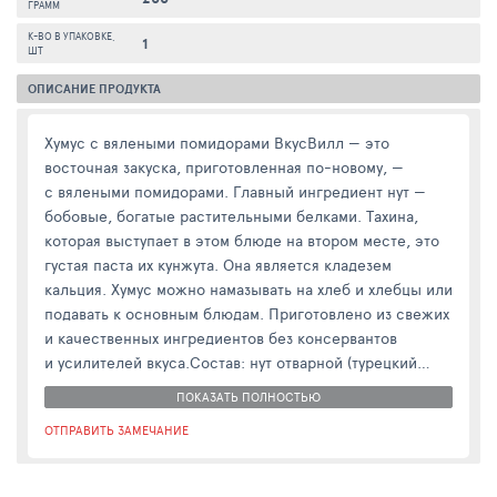
ГРАММ
К-ВО В УПАКОВКЕ,
1
ШТ
ОПИСАНИЕ ПРОДУКТА
Хумус с вялеными помидорами ВкусВилл — это
восточная закуска, приготовленная по-новому, —
с вялеными помидорами. Главный ингредиент нут —
бобовые, богатые растительными белками. Тахина,
которая выступает в этом блюде на втором месте, это
густая паста их кунжута. Она является кладезем
кальция. Хумус можно намазывать на хлеб и хлебцы или
подавать к основным блюдам. Приготовлено из свежих
и качественных ингредиентов без консервантов
и усилителей вкуса.Состав: нут отварной (турецкий
горох), вода питьевая, тахина (кунжутная паста), масло
ПОКАЗАТЬ ПОЛНОСТЬЮ
подсолнечное рафинированное дезодорированное,
ОТПРАВИТЬ ЗАМЕЧАНИЕ
масло оливковое рафинированное (Refined olive oil),
соль поваренная пищевая, загуститель — крахмал
кукурузный, томаты сушеные, чеснок сушеный,