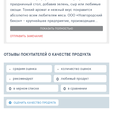
праздничный стол, добавив зелень, сыр или любимые
овощи. Тонкий аромат и нежный вкус понравится
абсолютно всем любителям мяса. ООО «Новгородский
бекон» - крупнейшее предприятие, производящее
экологически чистую и высококачественную
ПОКАЗАТЬ ПОЛНОСТЬЮ
продукцию. Компания осуществляет строгий контроль
ОТПРАВИТЬ ЗАМЕЧАНИЕ
на всех этапах производства.
ОТЗЫВЫ ПОКУПАТЕЛЕЙ О КАЧЕСТВЕ ПРОДУКТА
-
-
средняя оценка
количество оценок
-
0
рекомендуют
любимый продукт
0
0
в черном списке
в сравнении
ОЦЕНИТЬ КАЧЕСТВО ПРОДУКТА