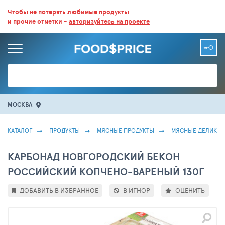
ВСЕ СКИДКИ И ВЫГОДНЫЕ ЦЕНЫ НА ПРОДУКТЫ В МАГАЗИНАХ.
Чтобы не потерять любимые продукты
и прочие отметки -
авторизуйтесь на проекте
БОЛЬШЕ 100 000 ТОВАРОВ. ЕЖЕДНЕВНОЕ ОБНОВЛЕНИЕ ЦЕН.
МОСКВА
КАТАЛОГ
ПРОДУКТЫ
МЯСНЫЕ ПРОДУКТЫ
МЯСНЫЕ ДЕЛИКАТ
КАРБОНАД НОВГОРОДСКИЙ БЕКОН
РОССИЙСКИЙ КОПЧЕНО-ВАРЕНЫЙ 130Г
ДОБАВИТЬ В ИЗБРАННОЕ
В ИГНОР
ОЦЕНИТЬ