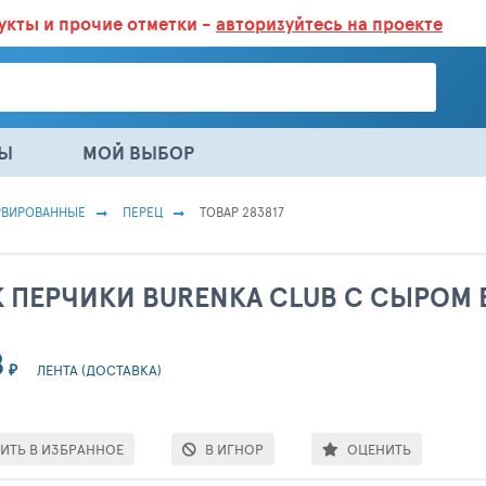
дукты
и прочие отметки -
авторизуйтесь на проекте
ГАЗИНАХ.
БОЛЬШЕ 100 000 ТОВАРОВ. ЕЖЕДНЕВНОЕ ОБНОВЛЕНИЕ 
НЫ
МОЙ ВЫБОР
РВИРОВАННЫЕ
ПЕРЕЦ
ТОВАР 283817
 ПЕРЧИКИ BURENKA CLUB С СЫРОМ 
8
₽
ЛЕНТА (ДОСТАВКА)
ИТЬ В ИЗБРАННОЕ
В ИГНОР
ОЦЕНИТЬ