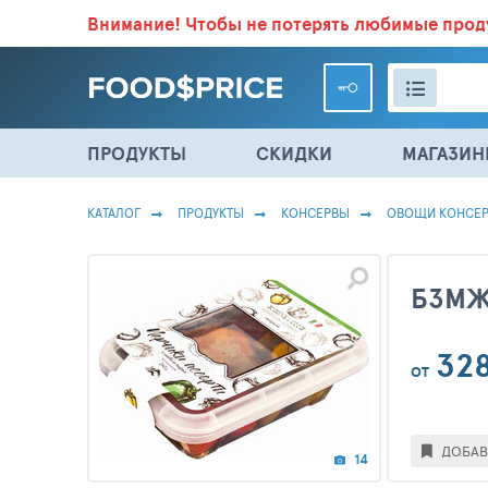
Внимание!
Чтобы не потерять любимые про
ВСЕ СКИДКИ И ВЫГОДНЫЕ ЦЕНЫ НА ПРОДУКТЫ В МА
ПРОДУКТЫ
СКИДКИ
МАГАЗИ
КАТАЛОГ
ПРОДУКТЫ
КОНСЕРВЫ
ОВОЩИ КОНСЕ
БЗМЖ
32
ОТ
ДОБАВ
14