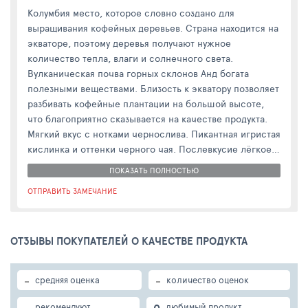
Колумбия место, которое словно создано для
выращивания кофейных деревьев. Страна находится на
экваторе, поэтому деревья получают нужное
количество тепла, влаги и солнечного света.
Вулканическая почва горных склонов Анд богата
полезными веществами. Близость к экватору позволяет
разбивать кофейные плантации на большой высоте,
что благоприятно сказывается на качестве продукта.
Мягкий вкус с нотками чернослива. Пикантная игристая
кислинка и оттенки черного чая. Послевкусие лёгкое,
ягодное.
ПОКАЗАТЬ ПОЛНОСТЬЮ
Рекомендуемые способы приготовления: эспрессо,
ОТПРАВИТЬ ЗАМЕЧАНИЕ
фильтр, френч-пресс, турка, чашка, воронка или
пуровер, кемекс.
ОТЗЫВЫ ПОКУПАТЕЛЕЙ О КАЧЕСТВЕ ПРОДУКТА
-
-
средняя оценка
количество оценок
-
0
рекомендуют
любимый продукт