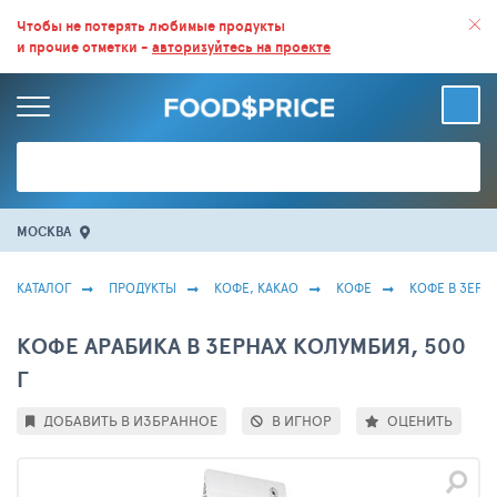
ВСЕ СКИДКИ И ВЫГОДНЫЕ ЦЕНЫ НА ПРОДУКТЫ В МАГАЗИНАХ.
Чтобы не потерять любимые продукты
и прочие отметки -
авторизуйтесь на проекте
БОЛЬШЕ 100 000 ТОВАРОВ. ЕЖЕДНЕВНОЕ ОБНОВЛЕНИЕ ЦЕН.
МОСКВА
КАТАЛОГ
ПРОДУКТЫ
КОФЕ, КАКАО
КОФЕ
КОФЕ В ЗЕРН
КОФЕ АРАБИКА В ЗЕРНАХ КОЛУМБИЯ, 500
Г
ДОБАВИТЬ В ИЗБРАННОЕ
В ИГНОР
ОЦЕНИТЬ