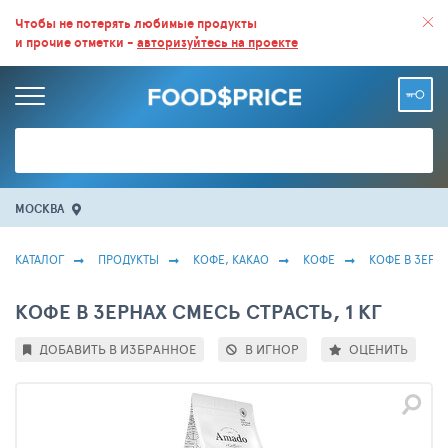
ВСЕ СКИДКИ И ВЫГОДНЫЕ ЦЕНЫ НА ПРОДУКТЫ В МАГАЗИНАХ.
Чтобы не потерять любимые продукты
и прочие отметки -
авторизуйтесь на проекте
БОЛЬШЕ 100 000 ТОВАРОВ. ЕЖЕДНЕВНОЕ ОБНОВЛЕНИЕ ЦЕН.
МОСКВА
КАТАЛОГ
ПРОДУКТЫ
КОФЕ, КАКАО
КОФЕ
КОФЕ В ЗЕРН
КОФЕ В ЗЕРНАХ СМЕСЬ СТРАСТЬ, 1 КГ
ДОБАВИТЬ В ИЗБРАННОЕ
В ИГНОР
ОЦЕНИТЬ