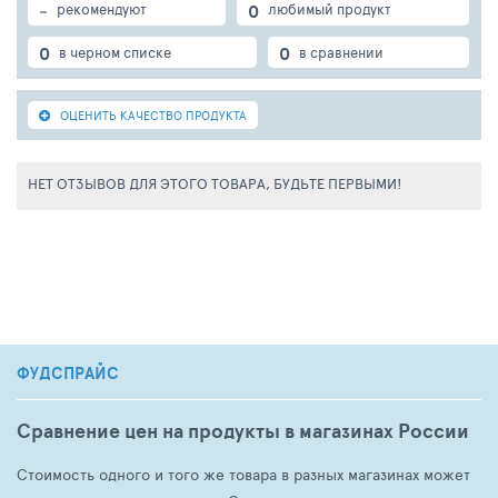
-
0
рекомендуют
любимый продукт
Энергетическая ценность: 440 кДж/100 ккал.
Производится на предприятии, где также используются
0
0
в черном списке
в сравнении
горчица, молоко, орехи, пшеница, сельдерей, соя и
яйца.
ОЦЕНИТЬ КАЧЕСТВО ПРОДУКТА
Упаковано под вакуумом.
Хранить при температуре от 0С до +6С.
Срок годности после вскрытия при температуре 0+6С
НЕТ ОТЗЫВОВ ДЛЯ ЭТОГО ТОВАРА, БУДЬТЕ ПЕРВЫМИ!
и относительной влажности 70 — 80% не более 72
часов в пределах срока годности.
Срок годности: 60 дней.
Производитель: ООО"Мясоперерабатывающий­­­ завод
РЕМИТ».
ФУДСПРАЙС
Сравнение цен на продукты в магазинах России
Стоимость одного и того же товара в разных магазинах может