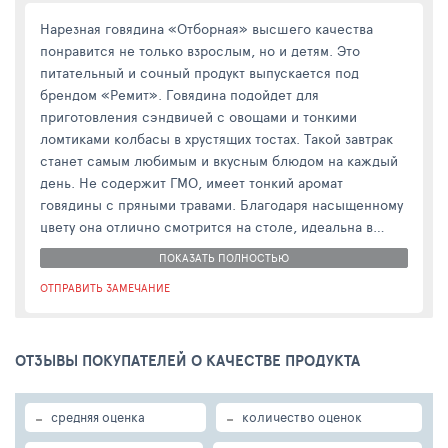
Нарезная говядина «Отборная» высшего качества
понравится не только взрослым, но и детям. Это
питательный и сочный продукт выпускается под
брендом «Ремит». Говядина подойдет для
приготовления сэндвичей с овощами и тонкими
ломтиками колбасы в хрустящих тостах. Такой завтрак
станет самым любимым и вкусным блюдом на каждый
день. Не содержит ГМО, имеет тонкий аромат
говядины с пряными травами. Благодаря насыщенному
цвету она отлично смотрится на столе, идеальна в
сочетании со свежими овощами.
ПОКАЗАТЬ ПОЛНОСТЬЮ
Состав: говядина, вода, крахмал пшеничный,
ОТПРАВИТЬ ЗАМЕЧАНИЕ
загуститель каррагинан, соль, регуляторы кислотности
(трифосфат натрия, лактат натрия, ацетат натрия),
пшеничные волокна, ароматизатор мяса, соевый
ОТЗЫВЫ ПОКУПАТЕЛЕЙ О КАЧЕСТВЕ ПРОДУКТА
белок, усилитель вкуса и аромата глутамат натрия,
антиокислители (изоаскорбат натрия, пиросульфит
натрия), фиксатор окраски нитрит натрия.
-
-
средняя оценка
количество оценок
Пищевая ценность в 100г продукта (среднее значение):
белки — 16г, жиры — 4г, углеводы — 1г.