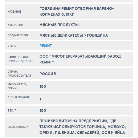
ГОВЯДИНА РЕМИТ ОТБОРНАЯ ВАРЕНО-
НАЗВАНИЕ
КОПЧЕНАЯ 0,15КГ
МЯСНЫЕ ПРОДУКТЫ
КАТЕГОРИЯ
МЯСНЫЕ ДЕЛИКАТЕСЫ
>
ГОВЯДИНА
ПОДКАТЕГОРИЯ
РЕМИТ
БРЕНД
ООО "МЯСОПЕРЕРАБАТЫВАЮЩИЙ ЗАВОД
НАИМЕНОВАНИЕ
ПРОИЗВОДИТЕЛЯ
РЕМИТ"
СТРАНА
РОССИЯ
ПРОИЗВОДИТЕЛЯ
МАССА НЕТТО,
150
ГРАММ
К-ВО В УПАКОВКЕ,
1
ШТ
150
ВЕС, Г
ПРОИЗВОДИТСЯ НА ПРЕДПРИЯТИИ, ГДЕ
ТАКЖЕ ИСПОЛЬЗУЮТСЯ ГОРЧИЦА, МОЛОКО,
ОСОБЕННОСТИ
ОРЕХИ, ПШЕНИЦА, СЕЛЬДЕРЕЙ, СОЯ И ЯЙЦА