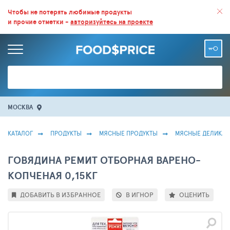
ВСЕ СКИДКИ И ВЫГОДНЫЕ ЦЕНЫ НА ПРОДУКТЫ В МАГАЗИНАХ.
Чтобы не потерять любимые продукты
и прочие отметки -
авторизуйтесь на проекте
БОЛЬШЕ 100 000 ТОВАРОВ. ЕЖЕДНЕВНОЕ ОБНОВЛЕНИЕ ЦЕН.
МОСКВА
КАТАЛОГ
ПРОДУКТЫ
МЯСНЫЕ ПРОДУКТЫ
МЯСНЫЕ ДЕЛИКАТ
ГОВЯДИНА РЕМИТ ОТБОРНАЯ ВАРЕНО-
КОПЧЕНАЯ 0,15КГ
ДОБАВИТЬ В ИЗБРАННОЕ
В ИГНОР
ОЦЕНИТЬ