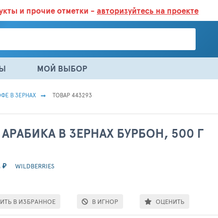
дукты
и прочие отметки -
авторизуйтесь на проекте
ГАЗИНАХ.
БОЛЬШЕ 100 000 ТОВАРОВ. ЕЖЕДНЕВНОЕ ОБНОВЛЕНИЕ 
НЫ
МОЙ ВЫБОР
ФЕ В ЗЕРНАХ
ТОВАР 443293
АРАБИКА В ЗЕРНАХ БУРБОН, 500 Г
2
₽
WILDBERRIES
ИТЬ В ИЗБРАННОЕ
В ИГНОР
ОЦЕНИТЬ