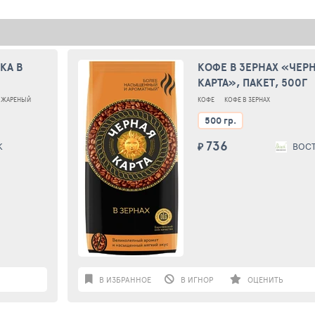
КА В
КОФЕ В ЗЕРНАХ «ЧЕР
КАРТА», ПАКЕТ, 500Г
Х ЖАРЕНЫЙ
КОФЕ
КОФЕ В ЗЕРНАХ
500 гр.
736
К
₽
ВОС
В ИЗБРАННОЕ
В ИГНОР
ОЦЕНИТЬ