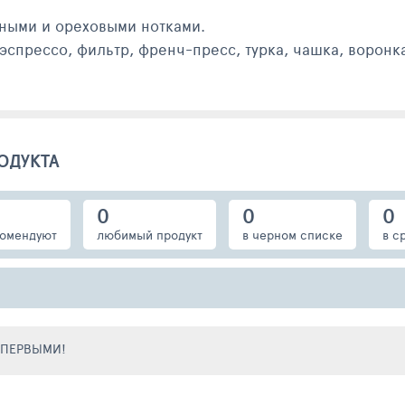
дными и ореховыми нотками.
спрессо, фильтр, френч-пресс, турка, чашка, воронка
ОДУКТА
0
0
0
омендуют
любимый продукт
в черном списке
в с
Е ПЕРВЫМИ!