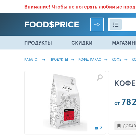
Внимание!
Чтобы не потерять любимые про
ВСЕ СКИДКИ И ВЫГОДНЫЕ ЦЕНЫ НА ПРОДУКТЫ В МА
ПРОДУКТЫ
СКИДКИ
МАГАЗИ
КАТАЛОГ
ПРОДУКТЫ
КОФЕ, КАКАО
КОФЕ
КО
КОФЕ 
78
ОТ
ДОБАВ
3