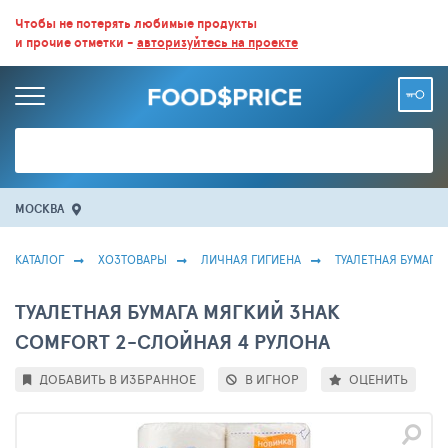
ВСЕ СКИДКИ И ВЫГОДНЫЕ ЦЕНЫ НА ПРОДУКТЫ В МАГАЗИНАХ.
Чтобы не потерять любимые продукты
и прочие отметки -
авторизуйтесь на проекте
БОЛЬШЕ 100 000 ТОВАРОВ. ЕЖЕДНЕВНОЕ ОБНОВЛЕНИЕ ЦЕН.
МОСКВА
КАТАЛОГ
ХОЗТОВАРЫ
ЛИЧНАЯ ГИГИЕНА
ТУАЛЕТНАЯ БУМАГА
ТУАЛЕТНАЯ БУМАГА МЯГКИЙ ЗНАК
COMFORT 2-СЛОЙНАЯ 4 РУЛОНА
ДОБАВИТЬ В ИЗБРАННОЕ
В ИГНОР
ОЦЕНИТЬ