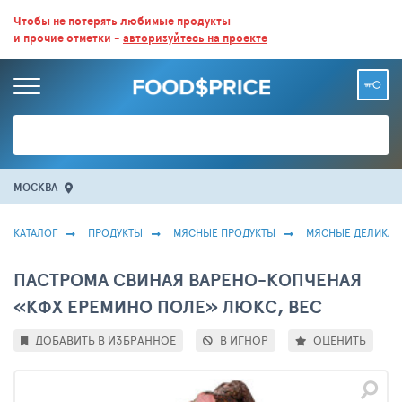
ВСЕ СКИДКИ И ВЫГОДНЫЕ ЦЕНЫ НА ПРОДУКТЫ В МАГАЗИНАХ.
Чтобы не потерять любимые продукты
и прочие отметки -
авторизуйтесь на проекте
БОЛЬШЕ 100 000 ТОВАРОВ. ЕЖЕДНЕВНОЕ ОБНОВЛЕНИЕ ЦЕН.
МОСКВА
КАТАЛОГ
ПРОДУКТЫ
МЯСНЫЕ ПРОДУКТЫ
МЯСНЫЕ ДЕЛИКАТ
ПАСТРОМА СВИНАЯ ВАРЕНО-КОПЧЕНАЯ
«КФХ ЕРЕМИНО ПОЛЕ» ЛЮКС, ВЕС
ДОБАВИТЬ В ИЗБРАННОЕ
В ИГНОР
ОЦЕНИТЬ