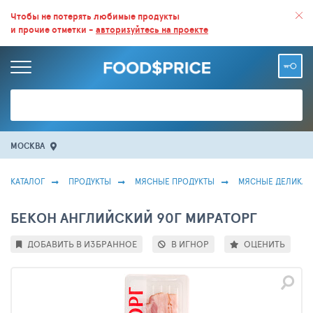
ВСЕ СКИДКИ И ВЫГОДНЫЕ ЦЕНЫ НА ПРОДУКТЫ В МАГАЗИНАХ.
Чтобы не потерять любимые продукты
и прочие отметки -
авторизуйтесь на проекте
БОЛЬШЕ 100 000 ТОВАРОВ. ЕЖЕДНЕВНОЕ ОБНОВЛЕНИЕ ЦЕН.
МОСКВА
КАТАЛОГ
ПРОДУКТЫ
МЯСНЫЕ ПРОДУКТЫ
МЯСНЫЕ ДЕЛИКАТ
БЕКОН АНГЛИЙСКИЙ 90Г МИРАТОРГ
ДОБАВИТЬ В ИЗБРАННОЕ
В ИГНОР
ОЦЕНИТЬ