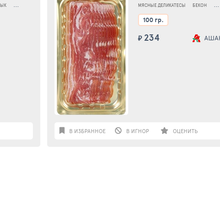
ЛЫК
БАЛЫК СЫРОКОПЧЕНЫЙ
МЯСНЫЕ ДЕЛИКАТЕСЫ
БЕКОН
БЕ
100 гр.
234
₽
АША
В ИЗБРАННОЕ
В ИГНОР
ОЦЕНИТЬ