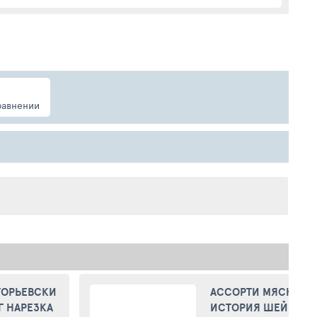
равнении
ГОРЬЕВСКИ
АССОРТИ МЯСНОЕ 
Г НАРЕЗКА
ИСТОРИЯ ШЕЙКА И