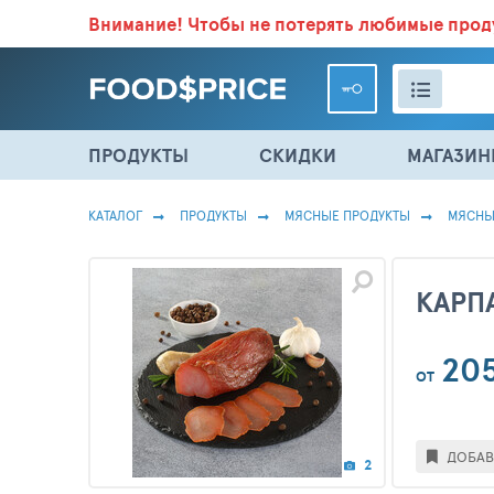
Внимание!
Чтобы не потерять любимые про
ВСЕ СКИДКИ И ВЫГОДНЫЕ ЦЕНЫ НА ПРОДУКТЫ В МА
ПРОДУКТЫ
СКИДКИ
МАГАЗИ
КАТАЛОГ
ПРОДУКТЫ
МЯСНЫЕ ПРОДУКТЫ
МЯСНЫ
КАРП
20
ОТ
ДОБАВ
2