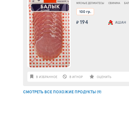
ВАКУУМНАЯ УПАКОВКА
МЯСНЫЕ ДЕЛИКАТЕСЫ
СВИНИНА
БА
100 гр.
194
₽
АШАН
В ИЗБРАННОЕ
В ИГНОР
ОЦЕНИТЬ
СМОТРЕТЬ ВСЕ ПОХОЖИЕ ПРОДУКТЫ (9)