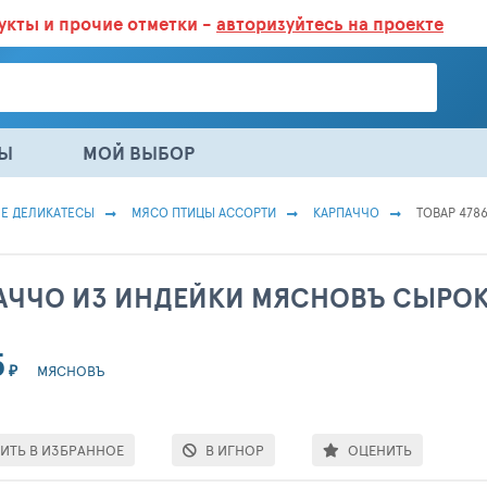
дукты
и прочие отметки -
авторизуйтесь на проекте
ГАЗИНАХ.
БОЛЬШЕ 100 000 ТОВАРОВ. ЕЖЕДНЕВНОЕ ОБНОВЛЕНИЕ 
НЫ
МОЙ ВЫБОР
Е ДЕЛИКАТЕСЫ
МЯСО ПТИЦЫ АССОРТИ
КАРПАЧЧО
ТОВАР 478
АЧЧО ИЗ ИНДЕЙКИ МЯСНОВЪ СЫРО
5
₽
МЯСНОВЪ
ИТЬ В ИЗБРАННОЕ
В ИГНОР
ОЦЕНИТЬ