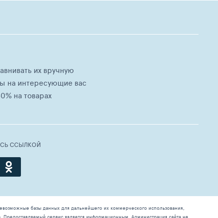
равнивать их вручную
ны на интересующие вас
0% на товарах
ЕСЬ ССЫЛКОЙ
севозможные базы данных для дальнейшего их коммерческого использования,
а. Предоставляемый сервис является информационным. Администрация сайта не