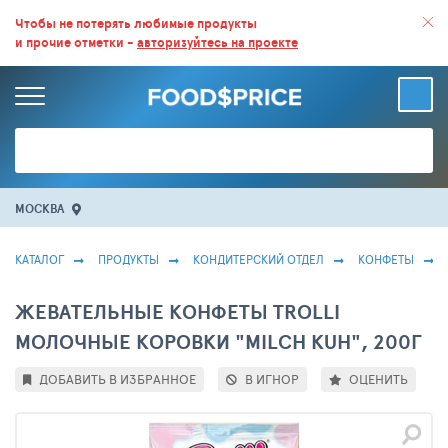
ВСЕ СКИДКИ И ВЫГОДНЫЕ ЦЕНЫ НА ПРОДУКТЫ В МАГАЗИНАХ.
Чтобы не потерять любимые продукты
и прочие отметки -
авторизуйтесь на проекте
БОЛЬШЕ 100 000 ТОВАРОВ. ЕЖЕДНЕВНОЕ ОБНОВЛЕНИЕ ЦЕН.
МОСКВА
КАТАЛОГ
ПРОДУКТЫ
КОНДИТЕРСКИЙ ОТДЕЛ
КОНФЕТЫ
ЖЕВАТЕЛЬНЫЕ КОНФЕТЫ TROLLI
МОЛОЧНЫЕ КОРОВКИ "MILCH KUH", 200Г
ДОБАВИТЬ В ИЗБРАННОЕ
В ИГНОР
ОЦЕНИТЬ