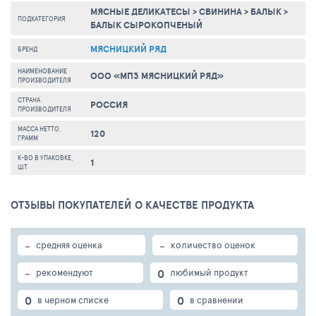
МЯСНЫЕ ДЕЛИКАТЕСЫ
>
СВИНИНА
>
БАЛЫК
>
ПОДКАТЕГОРИЯ
БАЛЫК СЫРОКОПЧЕНЫЙ
МЯСНИЦКИЙ РЯД
БРЕНД
НАИМЕНОВАНИЕ
ООО «МПЗ МЯСНИЦКИЙ РЯД»
ПРОИЗВОДИТЕЛЯ
СТРАНА
РОССИЯ
ПРОИЗВОДИТЕЛЯ
МАССА НЕТТО,
120
ГРАММ
К-ВО В УПАКОВКЕ,
1
ШТ
ОТЗЫВЫ ПОКУПАТЕЛЕЙ О КАЧЕСТВЕ ПРОДУКТА
-
-
средняя оценка
количество оценок
-
0
рекомендуют
любимый продукт
0
0
в черном списке
в сравнении