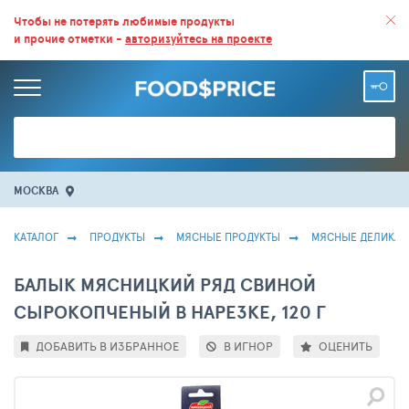
ВСЕ СКИДКИ И ВЫГОДНЫЕ ЦЕНЫ НА ПРОДУКТЫ В МАГАЗИНАХ.
Чтобы не потерять любимые продукты
и прочие отметки -
авторизуйтесь на проекте
БОЛЬШЕ 100 000 ТОВАРОВ. ЕЖЕДНЕВНОЕ ОБНОВЛЕНИЕ ЦЕН.
МОСКВА
КАТАЛОГ
ПРОДУКТЫ
МЯСНЫЕ ПРОДУКТЫ
МЯСНЫЕ ДЕЛИКАТ
БАЛЫК МЯСНИЦКИЙ РЯД СВИНОЙ
СЫРОКОПЧЕНЫЙ В НАРЕЗКЕ, 120 Г
ДОБАВИТЬ В ИЗБРАННОЕ
В ИГНОР
ОЦЕНИТЬ