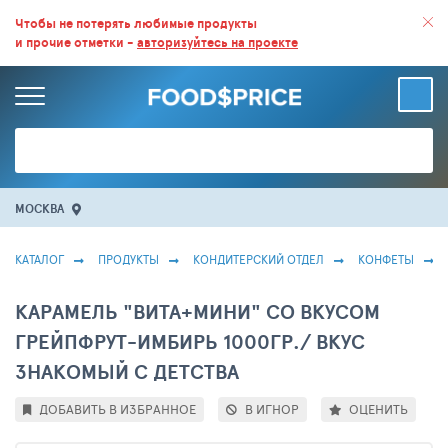
ВСЕ СКИДКИ И ВЫГОДНЫЕ ЦЕНЫ НА ПРОДУКТЫ В МАГАЗИНАХ.
Чтобы не потерять любимые продукты
и прочие отметки -
авторизуйтесь на проекте
БОЛЬШЕ 100 000 ТОВАРОВ. ЕЖЕДНЕВНОЕ ОБНОВЛЕНИЕ ЦЕН.
МОСКВА
КАТАЛОГ
ПРОДУКТЫ
КОНДИТЕРСКИЙ ОТДЕЛ
КОНФЕТЫ
КАРАМЕЛЬ "ВИТА+МИНИ" СО ВКУСОМ
ГРЕЙПФРУТ-ИМБИРЬ 1000ГР./ ВКУС
ЗНАКОМЫЙ С ДЕТСТВА
ДОБАВИТЬ В ИЗБРАННОЕ
В ИГНОР
ОЦЕНИТЬ