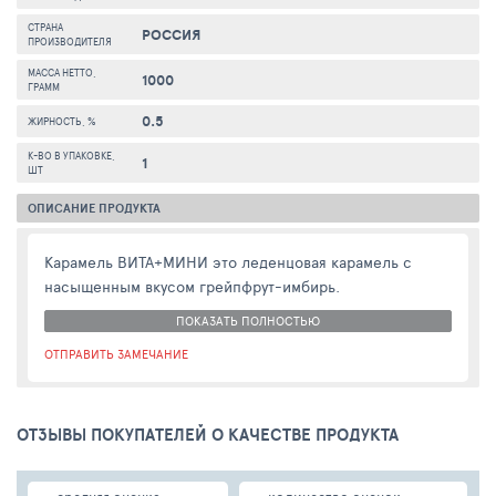
СТРАНА
РОССИЯ
ПРОИЗВОДИТЕЛЯ
МАССА НЕТТО,
1000
ГРАММ
0.5
ЖИРНОСТЬ, %
К-ВО В УПАКОВКЕ,
1
ШТ
ОПИСАНИЕ ПРОДУКТА
Карамель ВИТА+МИНИ это леденцовая карамель с
насыщенным вкусом грейпфрут-имбирь.
ПОКАЗАТЬ ПОЛНОСТЬЮ
ОТПРАВИТЬ ЗАМЕЧАНИЕ
ОТЗЫВЫ ПОКУПАТЕЛЕЙ О КАЧЕСТВЕ ПРОДУКТА