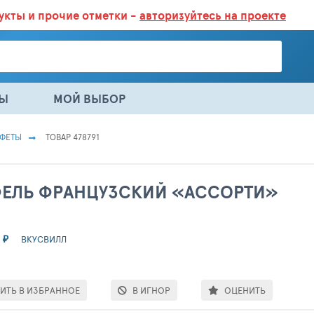
дукты
и прочие отметки -
авторизуйтесь на проекте
ГАЗИНАХ.
БОЛЬШЕ 100 000 ТОВАРОВ. ЕЖЕДНЕВНОЕ ОБНОВЛЕНИЕ 
НЫ
МОЙ ВЫБОР
ФЕТЫ
ТОВАР 478791
ЕЛЬ ФРАНЦУЗСКИЙ «АССОРТИ»
0
₽
ВКУСВИЛЛ
ИТЬ В ИЗБРАННОЕ
В ИГНОР
ОЦЕНИТЬ