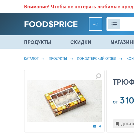
Внимание!
Чтобы не потерять любимые про
ВСЕ СКИДКИ И ВЫГОДНЫЕ ЦЕНЫ НА ПРОДУКТЫ В МА
ПРОДУКТЫ
СКИДКИ
МАГАЗИ
КАТАЛОГ
ПРОДУКТЫ
КОНДИТЕРСКИЙ ОТДЕЛ
КОН
ТРЮФ
31
ОТ
ДОБАВ
4