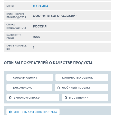
ОКРАИНА
БРЕНД
НАИМЕНОВАНИЕ
ООО "МПЗ БОГОРОДСКИЙ"
ПРОИЗВОДИТЕЛЯ
СТРАНА
РОССИЯ
ПРОИЗВОДИТЕЛЯ
МАССА НЕТТО,
1000
ГРАММ
К-ВО В УПАКОВКЕ,
1
ШТ
ОТЗЫВЫ ПОКУПАТЕЛЕЙ О КАЧЕСТВЕ ПРОДУКТА
-
-
средняя оценка
количество оценок
-
0
рекомендуют
любимый продукт
0
0
в черном списке
в сравнении
ОЦЕНИТЬ КАЧЕСТВО ПРОДУКТА