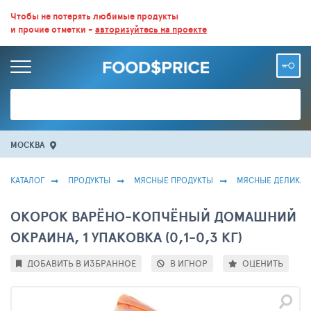
ВСЕ СКИДКИ И ВЫГОДНЫЕ ЦЕНЫ НА ПРОДУКТЫ В МАГАЗИНАХ.
Чтобы не потерять любимые продукты
и прочие отметки -
авторизуйтесь на проекте
БОЛЬШЕ 100 000 ТОВАРОВ. ЕЖЕДНЕВНОЕ ОБНОВЛЕНИЕ ЦЕН.
МОСКВА
КАТАЛОГ
ПРОДУКТЫ
МЯСНЫЕ ПРОДУКТЫ
МЯСНЫЕ ДЕЛИКАТ
ОКОРОК ВАРЁНО-КОПЧЁНЫЙ ДОМАШНИЙ
ОКРАИНА, 1 УПАКОВКА (0,1-0,3 КГ)
ДОБАВИТЬ В ИЗБРАННОЕ
В ИГНОР
ОЦЕНИТЬ