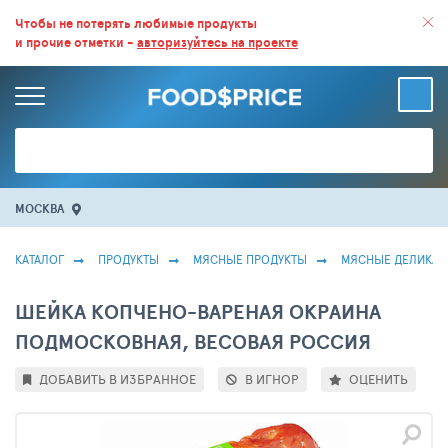
ВСЕ СКИДКИ И ВЫГОДНЫЕ ЦЕНЫ НА ПРОДУКТЫ В МАГАЗИНАХ.
Чтобы не потерять любимые продукты
и прочие отметки -
авторизуйтесь на проекте
БОЛЬШЕ 100 000 ТОВАРОВ. ЕЖЕДНЕВНОЕ ОБНОВЛЕНИЕ ЦЕН.
МОСКВА
КАТАЛОГ
ПРОДУКТЫ
МЯСНЫЕ ПРОДУКТЫ
МЯСНЫЕ ДЕЛИКАТ
ШЕЙКА КОПЧЕНО-ВАРЕНАЯ ОКРАИНА
ПОДМОСКОВНАЯ, ВЕСОВАЯ РОССИЯ
ДОБАВИТЬ В ИЗБРАННОЕ
В ИГНОР
ОЦЕНИТЬ