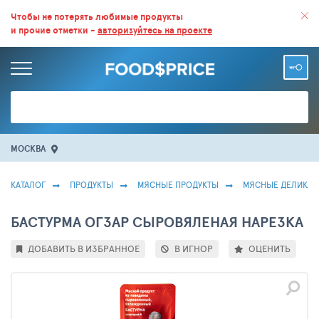
ВСЕ СКИДКИ И ВЫГОДНЫЕ ЦЕНЫ НА ПРОДУКТЫ В МАГАЗИНАХ.
Чтобы не потерять любимые продукты
и прочие отметки -
авторизуйтесь на проекте
БОЛЬШЕ 100 000 ТОВАРОВ. ЕЖЕДНЕВНОЕ ОБНОВЛЕНИЕ ЦЕН.
МОСКВА
КАТАЛОГ
ПРОДУКТЫ
МЯСНЫЕ ПРОДУКТЫ
МЯСНЫЕ ДЕЛИКАТ
БАСТУРМА ОГЗАР СЫРОВЯЛЕНАЯ НАРЕЗКА
ДОБАВИТЬ В ИЗБРАННОЕ
В ИГНОР
ОЦЕНИТЬ