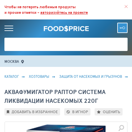
ВСЕ СКИДКИ И ВЫГОДНЫЕ ЦЕНЫ НА ПРОДУКТЫ В МАГАЗИНАХ.
Чтобы не потерять любимые продукты
и прочие отметки -
авторизуйтесь на проекте
БОЛЬШЕ 100 000 ТОВАРОВ. ЕЖЕДНЕВНОЕ ОБНОВЛЕНИЕ ЦЕН.
МОСКВА
КАТАЛОГ
ХОЗТОВАРЫ
ЗАЩИТА ОТ НАСЕКОМЫХ И ГРЫЗУНОВ
АКВАФУМИГАТОР РАПТОР СИСТЕМА
ЛИКВИДАЦИИ НАСЕКОМЫХ 220Г
ДОБАВИТЬ В ИЗБРАННОЕ
В ИГНОР
ОЦЕНИТЬ