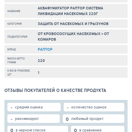
АКВАФУМИГАТОР РАПТОР СИСТЕМА
НАЗВАНИЕ
ЛИКВИДАЦИИ НАСЕКОМЫХ 220Г
ЗАЩИТА ОТ НАСЕКОМЫХ И ГРЫЗУНОВ
КАТЕГОРИЯ
ОТ КРОВОСОСУЩИХ НАСЕКОМЫХ
>
ОТ
ПОДКАТЕГОРИЯ
КОМАРОВ
РАПТОР
БРЕНД
МАССА НЕТТО,
220
ГРАММ
К-ВО В УПАКОВКЕ,
1
ШТ
ОТЗЫВЫ ПОКУПАТЕЛЕЙ О КАЧЕСТВЕ ПРОДУКТА
-
-
средняя оценка
количество оценок
-
0
рекомендуют
любимый продукт
0
0
в черном списке
в сравнении