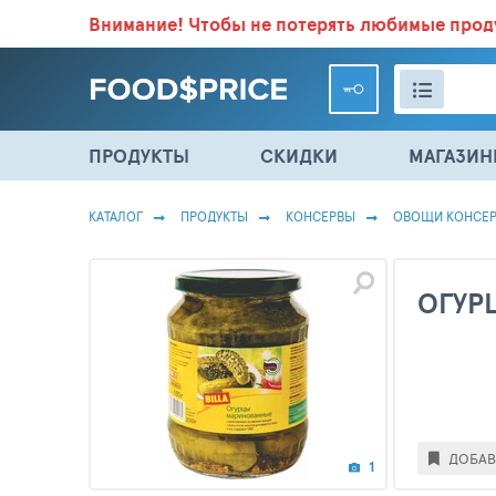
Внимание!
Чтобы не потерять любимые про
ВСЕ СКИДКИ И ВЫГОДНЫЕ ЦЕНЫ НА ПРОДУКТЫ В МА
ПРОДУКТЫ
СКИДКИ
МАГАЗИ
КАТАЛОГ
ПРОДУКТЫ
КОНСЕРВЫ
ОВОЩИ КОНСЕ
ОГУР
ДОБАВ
1