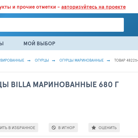
дукты
и прочие отметки -
авторизуйтесь на проекте
ГАЗИНАХ.
БОЛЬШЕ 100 000 ТОВАРОВ. ЕЖЕДНЕВНОЕ ОБНОВЛЕНИЕ 
НЫ
МОЙ ВЫБОР
РВИРОВАННЫЕ
ОГУРЦЫ
ОГУРЦЫ МАРИНОВАННЫЕ
ТОВАР 48225
ЦЫ BILLA МАРИНОВАННЫЕ 680 Г
ИТЬ В ИЗБРАННОЕ
В ИГНОР
ОЦЕНИТЬ