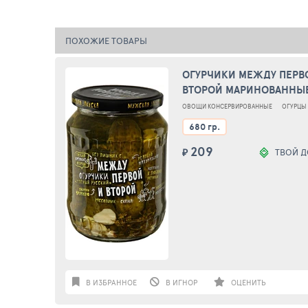
ПОХОЖИЕ ТОВАРЫ
ОГУРЧИКИ МЕЖДУ ПЕРВ
ВТОРОЙ МАРИНОВАННЫЕ
НОВГОРОДСКИ С ЗЕЛЕН
ОВОЩИ КОНСЕРВИРОВАННЫЕ
ОГУРЦЫ
680 гр.
209
₽
ТВОЙ 
В ИЗБРАННОЕ
В ИГНОР
ОЦЕНИТЬ