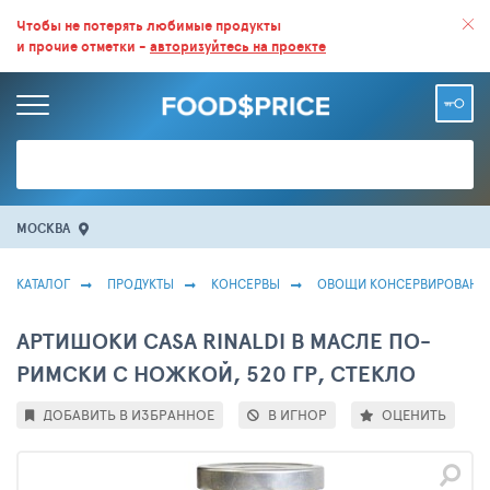
ВСЕ СКИДКИ И ВЫГОДНЫЕ ЦЕНЫ НА ПРОДУКТЫ В МАГАЗИНАХ.
Чтобы не потерять любимые продукты
и прочие отметки -
авторизуйтесь на проекте
БОЛЬШЕ 100 000 ТОВАРОВ. ЕЖЕДНЕВНОЕ ОБНОВЛЕНИЕ ЦЕН.
МОСКВА
КАТАЛОГ
ПРОДУКТЫ
КОНСЕРВЫ
ОВОЩИ КОНСЕРВИРОВАНН
АРТИШОКИ CASA RINALDI В МАСЛЕ ПО-
РИМСКИ С НОЖКОЙ, 520 ГР, СТЕКЛО
ДОБАВИТЬ В ИЗБРАННОЕ
В ИГНОР
ОЦЕНИТЬ