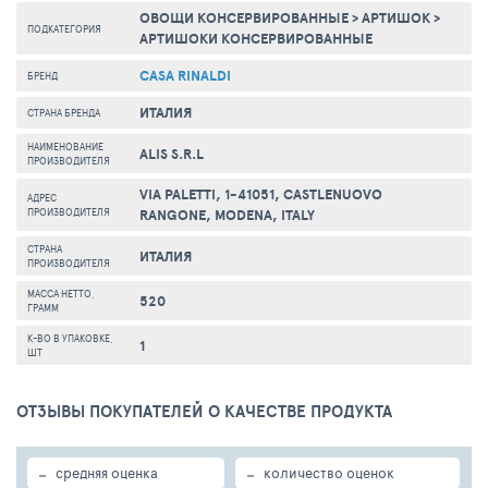
ОВОЩИ КОНСЕРВИРОВАННЫЕ
>
АРТИШОК
>
ПОДКАТЕГОРИЯ
АРТИШОКИ КОНСЕРВИРОВАННЫЕ
CASA RINALDI
БРЕНД
ИТАЛИЯ
СТРАНА БРЕНДА
НАИМЕНОВАНИЕ
ALIS S.R.L
ПРОИЗВОДИТЕЛЯ
VIA PALETTI, 1-41051, CASTLENUOVO
АДРЕС
ПРОИЗВОДИТЕЛЯ
RANGONE, MODENA, ITALY
СТРАНА
ИТАЛИЯ
ПРОИЗВОДИТЕЛЯ
МАССА НЕТТО,
520
ГРАММ
К-ВО В УПАКОВКЕ,
1
ШТ
ОТЗЫВЫ ПОКУПАТЕЛЕЙ О КАЧЕСТВЕ ПРОДУКТА
-
-
средняя оценка
количество оценок