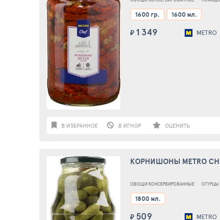
1600 гр.
1600 мл.
1 349
₽
METRO
В ИЗБРАННОЕ
В ИГНОР
ОЦЕНИТЬ
КОРНИШОНЫ METRO CHE
ОВОЩИ КОНСЕРВИРОВАННЫЕ
ОГУРЦЫ
1800 мл.
509
₽
METRO