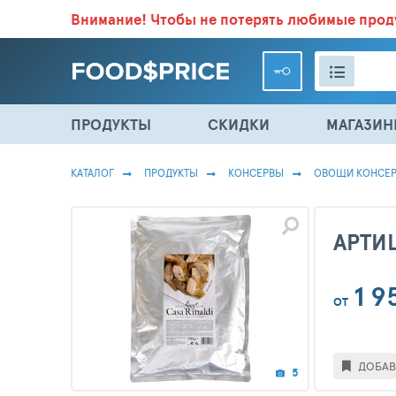
Внимание!
Чтобы не потерять любимые про
ВСЕ СКИДКИ И ВЫГОДНЫЕ ЦЕНЫ НА ПРОДУКТЫ В МА
ПРОДУКТЫ
СКИДКИ
МАГАЗИ
КАТАЛОГ
ПРОДУКТЫ
КОНСЕРВЫ
ОВОЩИ КОНСЕ
АРТИ
1 9
ОТ
ДОБАВ
5