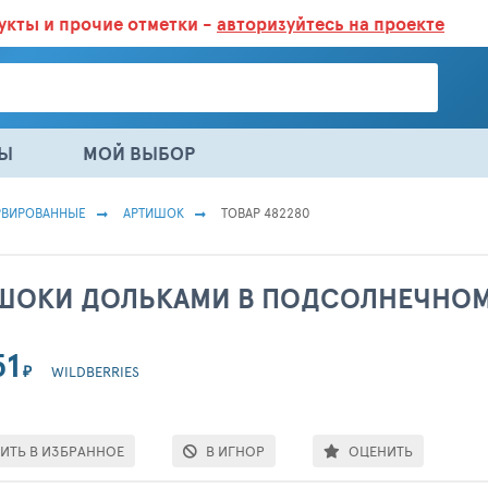
дукты
и прочие отметки -
авторизуйтесь на проекте
ГАЗИНАХ.
БОЛЬШЕ 100 000 ТОВАРОВ. ЕЖЕДНЕВНОЕ ОБНОВЛЕНИЕ 
НЫ
МОЙ ВЫБОР
РВИРОВАННЫЕ
АРТИШОК
ТОВАР 482280
ШОКИ ДОЛЬКАМИ В ПОДСОЛНЕЧНОМ М
51
₽
WILDBERRIES
ИТЬ В ИЗБРАННОЕ
В ИГНОР
ОЦЕНИТЬ