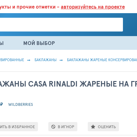
дукты
и прочие отметки -
авторизуйтесь на проекте
ГАЗИНАХ.
БОЛЬШЕ 100 000 ТОВАРОВ. ЕЖЕДНЕВНОЕ ОБНОВЛЕНИЕ 
НЫ
МОЙ ВЫБОР
РВИРОВАННЫЕ
БАКЛАЖАНЫ
БАКЛАЖАНЫ ЖАРЕНЫЕ КОНСЕРВИРОВА
АЖАНЫ CASA RINALDI ЖАРЕНЫЕ НА Г
₽
WILDBERRIES
ИТЬ В ИЗБРАННОЕ
В ИГНОР
ОЦЕНИТЬ