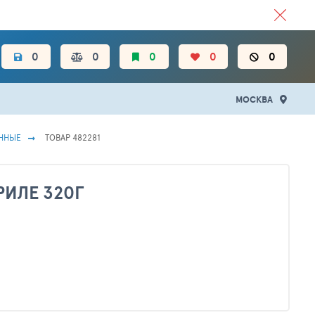
ЦЕН.
0
0
0
0
0
МОСКВА
ННЫЕ
ТОВАР 482281
РИЛЕ 320Г