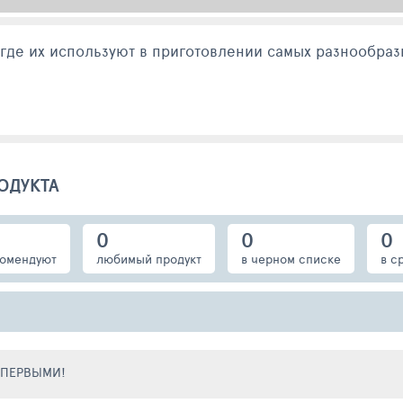
используют в приготовлении самых разнообразных блюд. Подхо
ОДУКТА
0
0
0
омендуют
любимый продукт
в черном списке
в с
Е ПЕРВЫМИ!