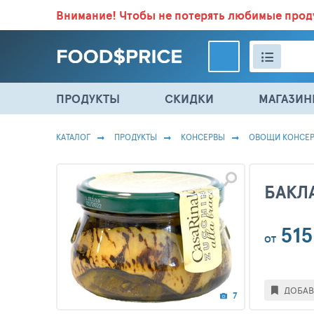
Внимание!
Чтобы не потерять любимые про
ВСЕ СКИДКИ И ВЫГОДНЫЕ ЦЕНЫ НА ПРОДУКТЫ В МА
ПРОДУКТЫ
СКИДКИ
МАГАЗИ
КАТАЛОГ
ПРОДУКТЫ
КОНСЕРВЫ
ОВОЩИ КОНСЕ
БАКЛ
515
ОТ
ДОБАВ
7