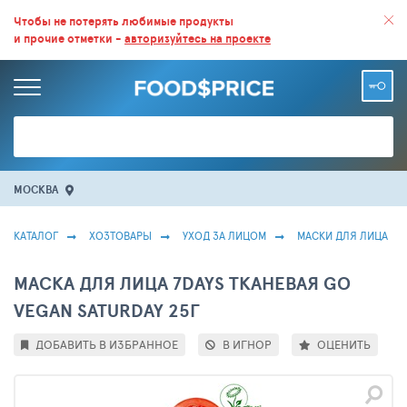
ВСЕ СКИДКИ И ВЫГОДНЫЕ ЦЕНЫ НА ПРОДУКТЫ В МАГАЗИНАХ.
Чтобы не потерять любимые продукты
и прочие отметки -
авторизуйтесь на проекте
БОЛЬШЕ 100 000 ТОВАРОВ. ЕЖЕДНЕВНОЕ ОБНОВЛЕНИЕ ЦЕН.
МОСКВА
КАТАЛОГ
ХОЗТОВАРЫ
УХОД ЗА ЛИЦОМ
МАСКИ ДЛЯ ЛИЦА
МАСКА ДЛЯ ЛИЦА 7DAYS ТКАНЕВАЯ GO
VEGAN SATURDAY 25Г
ДОБАВИТЬ В ИЗБРАННОЕ
В ИГНОР
ОЦЕНИТЬ