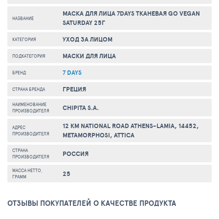
МАСКА ДЛЯ ЛИЦА 7DAYS ТКАНЕВАЯ GO VEGAN
НАЗВАНИЕ
SATURDAY 25Г
УХОД ЗА ЛИЦОМ
КАТЕГОРИЯ
МАСКИ ДЛЯ ЛИЦА
ПОДКАТЕГОРИЯ
7 DAYS
БРЕНД
ГРЕЦИЯ
СТРАНА БРЕНДА
НАИМЕНОВАНИЕ
CHIPITA S.A.
ПРОИЗВОДИТЕЛЯ
12 KM NATIONAL ROAD ATHENS-LAMIA, 14452,
АДРЕС
ПРОИЗВОДИТЕЛЯ
METAMORPHOSI, ATTICA
СТРАНА
РОССИЯ
ПРОИЗВОДИТЕЛЯ
МАССА НЕТТО,
25
ГРАММ
ОТЗЫВЫ ПОКУПАТЕЛЕЙ О КАЧЕСТВЕ ПРОДУКТА