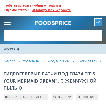
ВСЕ СКИДКИ И ВЫГОДНЫЕ ЦЕНЫ НА ПРОДУКТЫ В МАГАЗИНАХ.
Чтобы не потерять любимые продукты
и прочие отметки -
авторизуйтесь на проекте
БОЛЬШЕ 100 000 ТОВАРОВ. ЕЖЕДНЕВНОЕ ОБНОВЛЕНИЕ ЦЕН.
МОСКВА
КАТАЛОГ
ХОЗТОВАРЫ
УХОД ЗА ЛИЦОМ
МАСКИ ДЛЯ ЛИЦА
ГИДРОГЕЛЕВЫЕ ПАТЧИ ПОД ГЛАЗА "IT'S
YOUR MERMAID DREAM", С ЖЕМЧУЖНОЙ
ПЫЛЬЮ
ДОБАВИТЬ В ИЗБРАННОЕ
В ИГНОР
ОЦЕНИТЬ