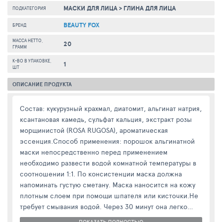
МАСКИ ДЛЯ ЛИЦА
>
ГЛИНА ДЛЯ ЛИЦА
ПОДКАТЕГОРИЯ
BEAUTY FOX
БРЕНД
МАССА НЕТТО,
20
ГРАММ
К-ВО В УПАКОВКЕ,
1
ШТ
ОПИСАНИЕ ПРОДУКТА
Состав: кукурузный крахмал, диатомит, альгинат натрия,
ксантановая камедь, сульфат кальция, экстракт розы
морщинистой (ROSA RUGOSA), ароматическая
эссенция.Способ применения: порошок альгинатной
маски непосредственно перед применением
необходимо развести водой комнатной температуры в
соотношении 1:1. По консистенции маска должна
напоминать густую сметану. Маска наносится на кожу
плотным слоем при помощи шпателя или кисточки.Не
требует смывания водой. Через 30 минут она легко
снимается в виде мягкого пластичного слепка,
ПОКАЗАТЬ ПОЛНОСТЬЮ