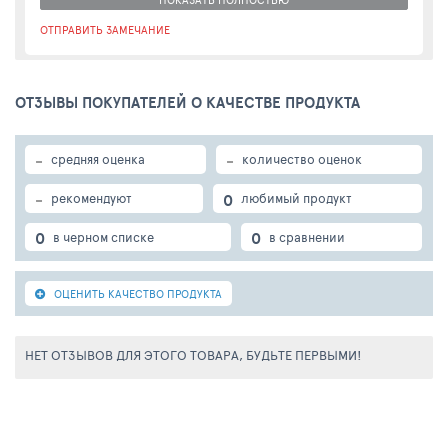
повторяющего контуры лица. Снять ее нужно одним
ОТПРАВИТЬ ЗАМЕЧАНИЕ
движением снизу от подбородка вверх ко лбу. Волосы,
ресницы и брови не приклеиваются к маске, поэтому
снятие не представляет проблем.
ОТЗЫВЫ ПОКУПАТЕЛЕЙ О КАЧЕСТВЕ ПРОДУКТА
-
-
средняя оценка
количество оценок
-
0
рекомендуют
любимый продукт
0
0
в черном списке
в сравнении
ОЦЕНИТЬ КАЧЕСТВО ПРОДУКТА
НЕТ ОТЗЫВОВ ДЛЯ ЭТОГО ТОВАРА, БУДЬТЕ ПЕРВЫМИ!