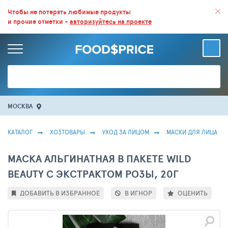
ВСЕ СКИДКИ И ВЫГОДНЫЕ ЦЕНЫ НА ПРОДУКТЫ В МАГАЗИНАХ.
Чтобы не потерять любимые продукты
и прочие отметки -
авторизуйтесь на проекте
БОЛЬШЕ 100 000 ТОВАРОВ. ЕЖЕДНЕВНОЕ ОБНОВЛЕНИЕ ЦЕН.
МОСКВА
КАТАЛОГ
ХОЗТОВАРЫ
УХОД ЗА ЛИЦОМ
МАСКИ ДЛЯ ЛИЦА
МАСКА АЛЬГИНАТНАЯ В ПАКЕТЕ WILD
BEAUTY С ЭКСТРАКТОМ РОЗЫ, 20Г
ДОБАВИТЬ В ИЗБРАННОЕ
В ИГНОР
ОЦЕНИТЬ