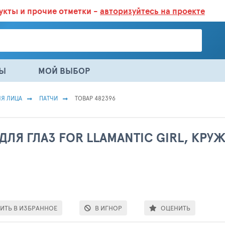
дукты
и прочие отметки -
авторизуйтесь на проекте
ГАЗИНАХ.
БОЛЬШЕ 100 000 ТОВАРОВ. ЕЖЕДНЕВНОЕ ОБНОВЛЕНИЕ 
НЫ
МОЙ ВЫБОР
ЛЯ ЛИЦА
ПАТЧИ
ТОВАР 482396
ДЛЯ ГЛАЗ FOR LLAMANTIC GIRL, КР
ИТЬ В ИЗБРАННОЕ
В ИГНОР
ОЦЕНИТЬ