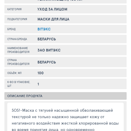
УХОД ЗА ЛИЦОМ
КАТЕГОРИЯ
МАСКИ ДЛЯ ЛИЦА
ПОДКАТЕГОРИЯ
BITЭКС
БРЕНД
БЕЛАРУСЬ
СТРАНА БРЕНДА
НАИМЕНОВАНИЕ
ЗАО ВИТЭКС
ПРОИЗВОДИТЕЛЯ
СТРАНА
БЕЛАРУСЬ
ПРОИЗВОДИТЕЛЯ
100
ОБЪЁМ, МЛ
К-ВО В УПАКОВКЕ,
1
ШТ
ОПИСАНИЕ ПРОДУКТА
SOS!-Маска с тягучей насыщенной обволакивающей
текстурой не только надежно защищает кожу от
негативного воздействия жесткой хлорированной воды
во время принятия душа, но одновременно