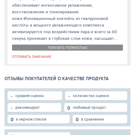
обеспечивает интенсивное увлажнение,
восстановление и тонизирование
кожи.Инновационный коктейль из гиалуроновой
кислоты и мощного увлажняющего комплекса
активизируется под воздействием пара и всего за 60
секунд проникает в глубокие слои кожи, насыщает
каждую клеточку влагой, разглаживает морщинки,
ПОКАЗАТЬ ПОЛНОСТЬЮ
вызванные обезвоживанием, «стирает» следы
ОТПРАВИТЬ ЗАМЕЧАНИЕ
возраста, усталости и недосыпания.Образует на коже
невесомую микромолекулярную защитную пленку,
которая длительно предохраняет кожу от
ОТЗЫВЫ ПОКУПАТЕЛЕЙ О КАЧЕСТВЕ ПРОДУКТА
пересушивания.Создает микромолекулярную пленку,
которая защищает кожу от жесткой хлорированной
воды во время принятия душаГлубоко увлажняет кожу и
-
-
средняя оценка
количество оценок
улучшает «дыхание» клетокДарит коже здоровое
сияние и идеальную гладкостьПрименение: нанесите
-
0
рекомендуют
любимый продукт
маску перед душем плотным слоем на чистую и сухую
кожу лица, избегая попадания в глаза. Через 60 секунд
0
0
в черном списке
в сравнении
смойте водой. Можно использовать ежедневно.Состав:
вода, гидроксиэтилмочевина, глицерин,