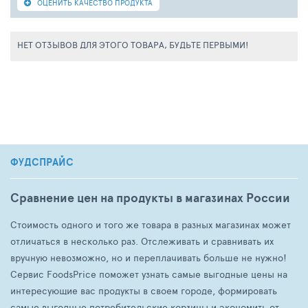
ОЦЕНИТЬ КАЧЕСТВО ПРОДУКТА
пропиленгликоль, ПЭГ-40 гидрогенизированное
масло, тридецет-9, гиалуронат натрия, лаурет-23,
карбомер, ксантановая камедь, парфюмерная
НЕТ ОТЗЫВОВ ДЛЯ ЭТОГО ТОВАРА, БУДЬТЕ ПЕРВЫМИ!
композиция, эластин, растворимый коллаген,
гиалуроновая кислота, молочная кислота, карбамид,
сорбитол, триэтиленгликоль, серин, экстракт
лепестков Rosa Damascena (розы), масло Rosa
Damascena (розы), хлорид натрия, гидроксид натрия,
аллантоин, триэтаноламин, феноксиэтанол,
метилпарабен, этилпарабен, пропилпарабен, бетаин,
2-бром-2-нитропропан-1,3-диол, CI 19140, CI 42090
ФУДСПРАЙС
Сравнение цен на продукты в магазинах России
Стоимость одного и того же товара в разных магазинах может
отличаться в несколько раз. Отслеживать и сравнивать их
вручную невозможно, но и переплачивать больше не нужно!
Сервис FoodsPrice поможет узнать самые выгодные цены на
интересующие вас продукты в своем городе, формировать
самые выгодные потребительские корзины и экономить от