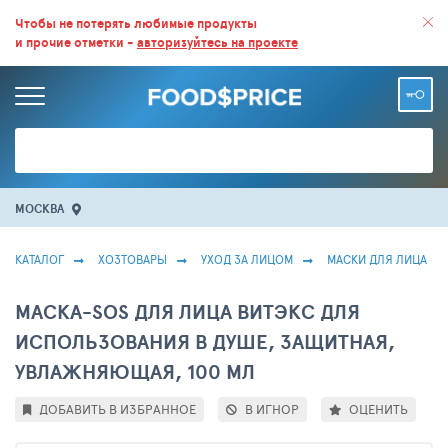
ВСЕ СКИДКИ И ВЫГОДНЫЕ ЦЕНЫ НА ПРОДУКТЫ В МАГАЗИНАХ.
Чтобы не потерять любимые продукты
и прочие отметки -
авторизуйтесь на проекте
БОЛЬШЕ 100 000 ТОВАРОВ. ЕЖЕДНЕВНОЕ ОБНОВЛЕНИЕ ЦЕН.
МОСКВА
КАТАЛОГ
ХОЗТОВАРЫ
УХОД ЗА ЛИЦОМ
МАСКИ ДЛЯ ЛИЦА
МАСКА-SOS ДЛЯ ЛИЦА ВИТЭКС ДЛЯ
ИСПОЛЬЗОВАНИЯ В ДУШЕ, ЗАЩИТНАЯ,
УВЛАЖНЯЮЩАЯ, 100 МЛ
ДОБАВИТЬ В ИЗБРАННОЕ
В ИГНОР
ОЦЕНИТЬ