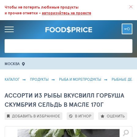
ВСЕ СКИДКИ И ВЫГОДНЫЕ ЦЕНЫ НА ПРОДУКТЫ В МАГАЗИНАХ.
Чтобы не потерять любимые продукты
и прочие отметки -
авторизуйтесь на проекте
БОЛЬШЕ 100 000 ТОВАРОВ. ЕЖЕДНЕВНОЕ ОБНОВЛЕНИЕ ЦЕН.
МОСКВА
КАТАЛОГ
ПРОДУКТЫ
РЫБА И МОРЕПРОДУКТЫ
РЫБНЫЕ ДЕЛИ
АССОРТИ ИЗ РЫБЫ ВКУСВИЛЛ ГОРБУША
СКУМБРИЯ СЕЛЬДЬ В МАСЛЕ 170Г
ДОБАВИТЬ В ИЗБРАННОЕ
В ИГНОР
ОЦЕНИТЬ