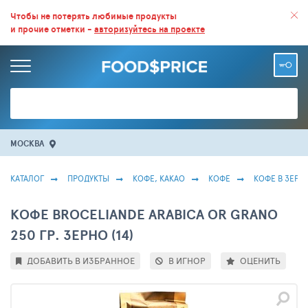
ВСЕ СКИДКИ И ВЫГОДНЫЕ ЦЕНЫ НА ПРОДУКТЫ В МАГАЗИНАХ.
Чтобы не потерять любимые продукты
и прочие отметки -
авторизуйтесь на проекте
БОЛЬШЕ 100 000 ТОВАРОВ. ЕЖЕДНЕВНОЕ ОБНОВЛЕНИЕ ЦЕН.
МОСКВА
КАТАЛОГ
ПРОДУКТЫ
КОФЕ, КАКАО
КОФЕ
КОФЕ В ЗЕРН
КОФЕ BROCELIANDE ARABICA OR GRANO
250 ГР. ЗЕРНО (14)
ДОБАВИТЬ В ИЗБРАННОЕ
В ИГНОР
ОЦЕНИТЬ