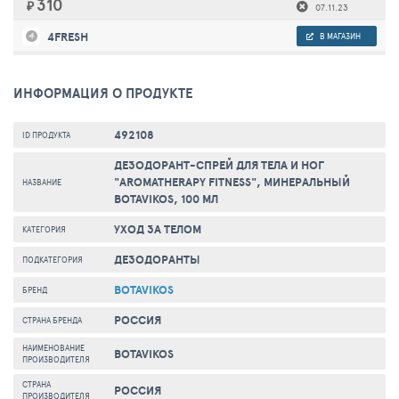
310
₽
07.11.23
4FRESH
В МАГАЗИН
ИНФОРМАЦИЯ О ПРОДУКТЕ
492108
ID ПРОДУКТА
ДЕЗОДОРАНТ-СПРЕЙ ДЛЯ ТЕЛА И НОГ
"AROMATHERAPY FITNESS", МИНЕРАЛЬНЫЙ
НАЗВАНИЕ
BOTAVIKOS, 100 МЛ
УХОД ЗА ТЕЛОМ
КАТЕГОРИЯ
ДЕЗОДОРАНТЫ
ПОДКАТЕГОРИЯ
BOTAVIKOS
БРЕНД
РОССИЯ
СТРАНА БРЕНДА
НАИМЕНОВАНИЕ
BOTAVIKOS
ПРОИЗВОДИТЕЛЯ
СТРАНА
РОССИЯ
ПРОИЗВОДИТЕЛЯ