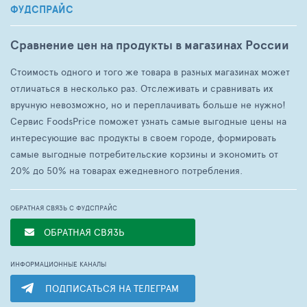
ФУДСПРАЙС
Способ применения
Сравнение цен на продукты в магазинах России
Встряхните дезодорант-спрей перед распылением.
Нанесите на чистую кожу подмышек и стоп с
Стоимость одного и того же товара в разных магазинах может
расстояния 10-15 сантиметров.
отличаться в несколько раз. Отслеживать и сравнивать их
вручную невозможно, но и переплачивать больше не нужно!
Сервис FoodsPrice поможет узнать самые выгодные цены на
Сроки и условия хранения
интересующие вас продукты в своем городе, формировать
самые выгодные потребительские корзины и экономить от
Срок годности: 36 месяцев.
20% до 50% на товарах ежедневного потребления.
Противопоказания
ОБРАТНАЯ СВЯЗЬ С ФУДСПРАЙС
Индивидуальная непереносимость компонентов.
ОБРАТНАЯ СВЯЗЬ
ИНФОРМАЦИОННЫЕ КАНАЛЫ
ПОДПИСАТЬСЯ НА ТЕЛЕГРАМ