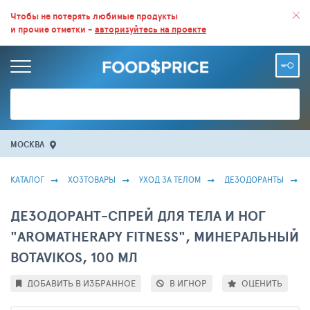
ВСЕ СКИДКИ И ВЫГОДНЫЕ ЦЕНЫ НА ПРОДУКТЫ В МАГАЗИНАХ.
Чтобы не потерять любимые продукты
и прочие отметки -
авторизуйтесь на проекте
БОЛЬШЕ 100 000 ТОВАРОВ. ЕЖЕДНЕВНОЕ ОБНОВЛЕНИЕ ЦЕН.
МОСКВА
КАТАЛОГ
ХОЗТОВАРЫ
УХОД ЗА ТЕЛОМ
ДЕЗОДОРАНТЫ
ДЕЗОДОРАНТ-СПРЕЙ ДЛЯ ТЕЛА И НОГ
"AROMATHERAPY FITNESS", МИНЕРАЛЬНЫЙ
BOTAVIKOS, 100 МЛ
ДОБАВИТЬ В ИЗБРАННОЕ
В ИГНОР
ОЦЕНИТЬ