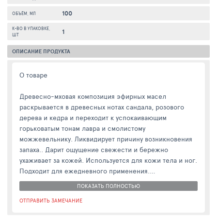
100
ОБЪЁМ, МЛ
К-ВО В УПАКОВКЕ,
1
ШТ
ОПИСАНИЕ ПРОДУКТА
О товаре
Древесно-мховая композиция эфирных масел
раскрывается в древесных нотах сандала, розового
дерева и кедра и переходит к успокаивающим
горьковатым тонам лавра и смолистому
можжевельнику. Ликвидирует причину возникновения
запаха.. Дарит ощущение свежести и бережно
ухаживает за кожей. Используется для кожи тела и ног.
Подходит для ежедневного применения.
ПОКАЗАТЬ ПОЛНОСТЬЮ
ОТПРАВИТЬ ЗАМЕЧАНИЕ
Состав