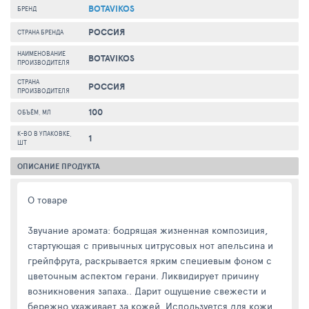
BOTAVIKOS
БРЕНД
РОССИЯ
СТРАНА БРЕНДА
НАИМЕНОВАНИЕ
BOTAVIKOS
ПРОИЗВОДИТЕЛЯ
СТРАНА
РОССИЯ
ПРОИЗВОДИТЕЛЯ
100
ОБЪЁМ, МЛ
К-ВО В УПАКОВКЕ,
1
ШТ
ОПИСАНИЕ ПРОДУКТА
О товаре
Звучание аромата: бодрящая жизненная композиция,
стартующая с привычных цитрусовых нот апельсина и
грейпфрута, раскрывается ярким специевым фоном с
цветочным аспектом герани. Ликвидирует причину
возникновения запаха.. Дарит ощущение свежести и
бережно ухаживает за кожей. Используется для кожи