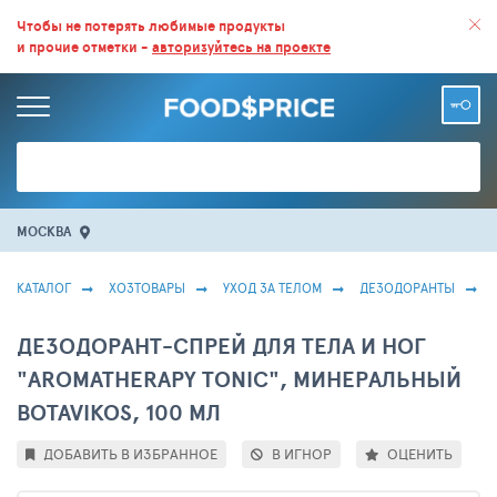
ВСЕ СКИДКИ И ВЫГОДНЫЕ ЦЕНЫ НА ПРОДУКТЫ В МАГАЗИНАХ.
Чтобы не потерять любимые продукты
и прочие отметки -
авторизуйтесь на проекте
БОЛЬШЕ 100 000 ТОВАРОВ. ЕЖЕДНЕВНОЕ ОБНОВЛЕНИЕ ЦЕН.
МОСКВА
КАТАЛОГ
ХОЗТОВАРЫ
УХОД ЗА ТЕЛОМ
ДЕЗОДОРАНТЫ
ДЕЗОДОРАНТ-СПРЕЙ ДЛЯ ТЕЛА И НОГ
"AROMATHERAPY TONIC", МИНЕРАЛЬНЫЙ
BOTAVIKOS, 100 МЛ
ДОБАВИТЬ В ИЗБРАННОЕ
В ИГНОР
ОЦЕНИТЬ