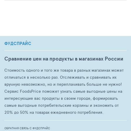
Способ применения
Встряхните дезодорант-спрей перед распылением.
Нанесите на чистую кожу подмышек и стоп с
расстояния 10-15 сантиметров.
ФУДСПРАЙС
Сравнение цен на продукты в магазинах России
Сроки и условия хранения
Стоимость одного и того же товара в разных магазинах может
Срок годности: 36 месяцев.
отличаться в несколько раз. Отслеживать и сравнивать их
вручную невозможно, но и переплачивать больше не нужно!
Сервис FoodsPrice поможет узнать самые выгодные цены на
Противопоказания
интересующие вас продукты в своем городе, формировать
самые выгодные потребительские корзины и экономить от
Индивидуальная непереносимость компонентов.
20% до 50% на товарах ежедневного потребления.
ОБРАТНАЯ СВЯЗЬ С ФУДСПРАЙС