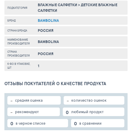
ВЛАЖНЫЕ САЛФЕТКИ
>
ДЕТСКИЕ ВЛАЖНЫЕ
ПОДКАТЕГОРИЯ
САЛФЕТКИ
BAMBOLINA
БРЕНД
РОССИЯ
СТРАНА БРЕНДА
НАИМЕНОВАНИЕ
BAMBOLINA
ПРОИЗВОДИТЕЛЯ
СТРАНА
РОССИЯ
ПРОИЗВОДИТЕЛЯ
К-ВО В УПАКОВКЕ,
1
ШТ
ОТЗЫВЫ ПОКУПАТЕЛЕЙ О КАЧЕСТВЕ ПРОДУКТА
-
-
средняя оценка
количество оценок
-
0
рекомендуют
любимый продукт
0
0
в черном списке
в сравнении