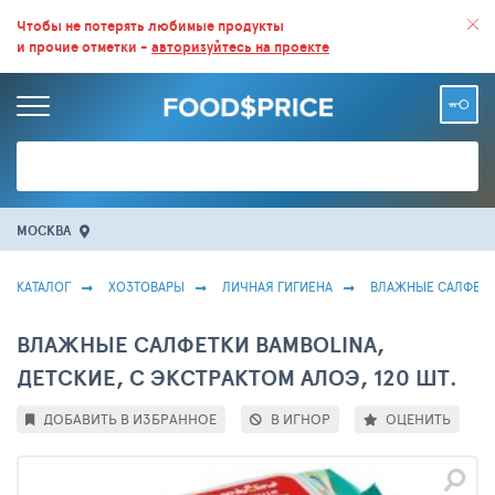
ВСЕ СКИДКИ И ВЫГОДНЫЕ ЦЕНЫ НА ПРОДУКТЫ В МАГАЗИНАХ.
Чтобы не потерять любимые продукты
и прочие отметки -
авторизуйтесь на проекте
БОЛЬШЕ 100 000 ТОВАРОВ. ЕЖЕДНЕВНОЕ ОБНОВЛЕНИЕ ЦЕН.
МОСКВА
КАТАЛОГ
ХОЗТОВАРЫ
ЛИЧНАЯ ГИГИЕНА
ВЛАЖНЫЕ САЛФЕТ
ВЛАЖНЫЕ САЛФЕТКИ BAMBOLINA,
ДЕТСКИЕ, С ЭКСТРАКТОМ АЛОЭ, 120 ШТ.
ДОБАВИТЬ В ИЗБРАННОЕ
В ИГНОР
ОЦЕНИТЬ