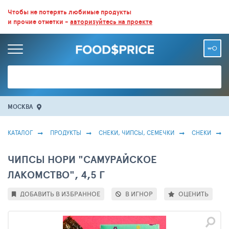
ВСЕ СКИДКИ И ВЫГОДНЫЕ ЦЕНЫ НА ПРОДУКТЫ В МАГАЗИНАХ.
Чтобы не потерять любимые продукты
и прочие отметки -
авторизуйтесь на проекте
БОЛЬШЕ 100 000 ТОВАРОВ. ЕЖЕДНЕВНОЕ ОБНОВЛЕНИЕ ЦЕН.
МОСКВА
КАТАЛОГ
ПРОДУКТЫ
СНЕКИ, ЧИПСЫ, СЕМЕЧКИ
СНЕКИ
ЧИПСЫ НОРИ "САМУРАЙСКОЕ
ЛАКОМСТВО", 4,5 Г
ДОБАВИТЬ В ИЗБРАННОЕ
В ИГНОР
ОЦЕНИТЬ