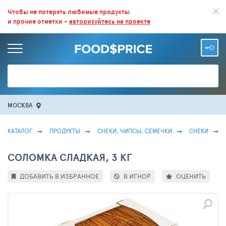
ВСЕ СКИДКИ И ВЫГОДНЫЕ ЦЕНЫ НА ПРОДУКТЫ В МАГАЗИНАХ.
Чтобы не потерять любимые продукты
и прочие отметки -
авторизуйтесь на проекте
БОЛЬШЕ 100 000 ТОВАРОВ. ЕЖЕДНЕВНОЕ ОБНОВЛЕНИЕ ЦЕН.
МОСКВА
КАТАЛОГ
ПРОДУКТЫ
СНЕКИ, ЧИПСЫ, СЕМЕЧКИ
СНЕКИ
СОЛОМКА СЛАДКАЯ, 3 КГ
ДОБАВИТЬ В ИЗБРАННОЕ
В ИГНОР
ОЦЕНИТЬ