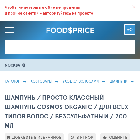
ВСЕ СКИДКИ И ВЫГОДНЫЕ ЦЕНЫ НА ПРОДУКТЫ В МАГАЗИНАХ.
Чтобы не потерять любимые продукты
и прочие отметки -
авторизуйтесь на проекте
БОЛЬШЕ 100 000 ТОВАРОВ. ЕЖЕДНЕВНОЕ ОБНОВЛЕНИЕ ЦЕН.
МОСКВА
КАТАЛОГ
ХОЗТОВАРЫ
УХОД ЗА ВОЛОСАМИ
ШАМПУНИ
ШАМПУНЬ / ПРОСТО КЛАССНЫЙ
ШАМПУНЬ COSMOS ORGANIC / ДЛЯ ВСЕХ
ТИПОВ ВОЛОС / БЕЗСУЛЬФАТНЫЙ / 200
МЛ
ДОБАВИТЬ В ИЗБРАННОЕ
В ИГНОР
ОЦЕНИТЬ