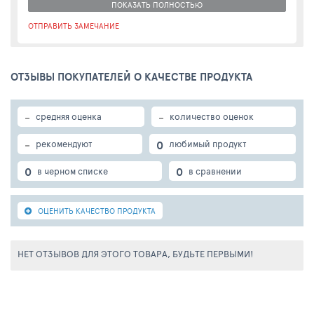
ПОКАЗАТЬ ПОЛНОСТЬЮ
- Восстанавливает естественный уровень
ОТПРАВИТЬ ЗАМЕЧАНИЕ
увлажненности кутикулы
- Не содержит агрессивных и анионных ПАВ
- 100% натуральных ингредиентов
ОТЗЫВЫ ПОКУПАТЕЛЕЙ О КАЧЕСТВЕ ПРОДУКТА
- 10% всех ингредиентов из органического сельского
хозяйства
-
-
средняя оценка
количество оценок
COSMOS ORGANIC, сертифицирован Ecocert Greenlife
в соответствии со стандартом COSMOS
-
0
рекомендуют
любимый продукт
*по исследованиям Sederma, 2015.
0
0
в черном списке
в сравнении
ОЦЕНИТЬ КАЧЕСТВО ПРОДУКТА
НЕТ ОТЗЫВОВ ДЛЯ ЭТОГО ТОВАРА, БУДЬТЕ ПЕРВЫМИ!