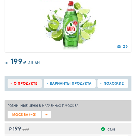
26
199
₽
АШАН
ОТ
О ПРОДУКТЕ
ВАРИАНТЫ ПРОДУКТА
ПОХОЖИЕ
РОЗНИЧНЫЕ ЦЕНЫ В МАГАЗИНАХ Г.МОСКВА
МОСКВА (+3)
199
₽
299
05.08