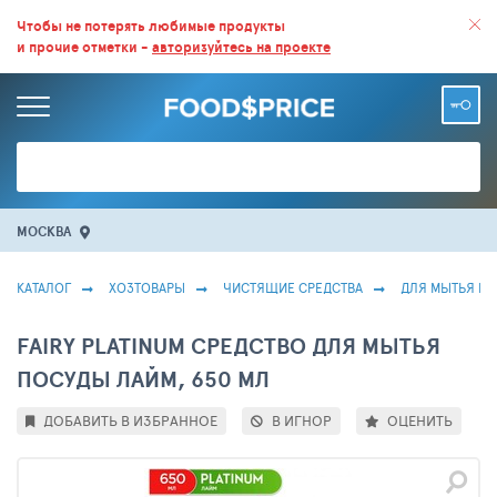
ВСЕ СКИДКИ И ВЫГОДНЫЕ ЦЕНЫ НА ПРОДУКТЫ В МАГАЗИНАХ.
Чтобы не потерять любимые продукты
и прочие отметки -
авторизуйтесь на проекте
БОЛЬШЕ 100 000 ТОВАРОВ. ЕЖЕДНЕВНОЕ ОБНОВЛЕНИЕ ЦЕН.
МОСКВА
КАТАЛОГ
ХОЗТОВАРЫ
ЧИСТЯЩИЕ СРЕДСТВА
ДЛЯ МЫТЬЯ П
FAIRY PLATINUM СРЕДСТВО ДЛЯ МЫТЬЯ
ПОСУДЫ ЛАЙМ, 650 МЛ
ДОБАВИТЬ В ИЗБРАННОЕ
В ИГНОР
ОЦЕНИТЬ