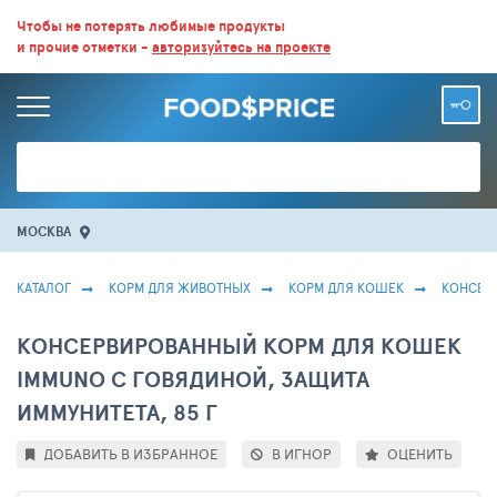
ВСЕ СКИДКИ И ВЫГОДНЫЕ ЦЕНЫ НА ПРОДУКТЫ В МАГАЗИНАХ.
Чтобы не потерять любимые продукты
и прочие отметки -
авторизуйтесь на проекте
БОЛЬШЕ 100 000 ТОВАРОВ. ЕЖЕДНЕВНОЕ ОБНОВЛЕНИЕ ЦЕН.
МОСКВА
КАТАЛОГ
КОРМ ДЛЯ ЖИВОТНЫХ
КОРМ ДЛЯ КОШЕК
КОНСЕР
КОНСЕРВИРОВАННЫЙ КОРМ ДЛЯ КОШЕК
IMMUNO С ГОВЯДИНОЙ, ЗАЩИТА
ИММУНИТЕТА, 85 Г
ДОБАВИТЬ В ИЗБРАННОЕ
В ИГНОР
ОЦЕНИТЬ