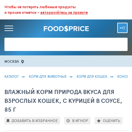
ВСЕ СКИДКИ И ВЫГОДНЫЕ ЦЕНЫ НА ПРОДУКТЫ В МАГАЗИНАХ.
Чтобы не потерять любимые продукты
и прочие отметки -
авторизуйтесь на проекте
БОЛЬШЕ 100 000 ТОВАРОВ. ЕЖЕДНЕВНОЕ ОБНОВЛЕНИЕ ЦЕН.
МОСКВА
КАТАЛОГ
КОРМ ДЛЯ ЖИВОТНЫХ
КОРМ ДЛЯ КОШЕК
КОНСЕР
ВЛАЖНЫЙ КОРМ ПРИРОДА ВКУСА ДЛЯ
ВЗРОСЛЫХ КОШЕК, С КУРИЦЕЙ В СОУСЕ,
85 Г
ДОБАВИТЬ В ИЗБРАННОЕ
В ИГНОР
ОЦЕНИТЬ