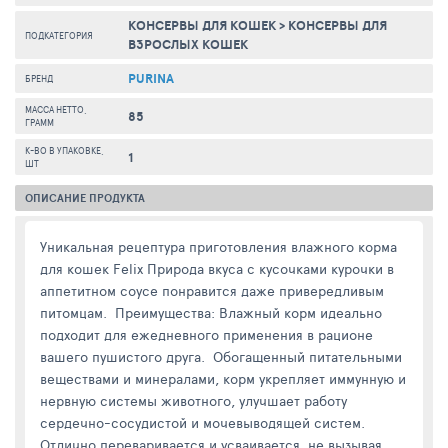
КОНСЕРВЫ ДЛЯ КОШЕК
>
КОНСЕРВЫ ДЛЯ
ПОДКАТЕГОРИЯ
ВЗРОСЛЫХ КОШЕК
PURINA
БРЕНД
МАССА НЕТТО,
85
ГРАММ
К-ВО В УПАКОВКЕ,
1
ШТ
ОПИСАНИЕ ПРОДУКТА
Уникальная рецептура приготовления влажного корма
для кошек Felix Природа вкуса с кусочками курочки в
аппетитном соусе понравится даже привередливым
питомцам. Преимущества: Влажный корм идеально
подходит для ежедневного применения в рационе
вашего пушистого друга. Обогащенный питательными
веществами и минералами, корм укрепляет иммунную и
нервную системы животного, улучшает работу
сердечно-сосудистой и мочевыводящей систем.
Отлично переваривается и усваивается, не вызывая